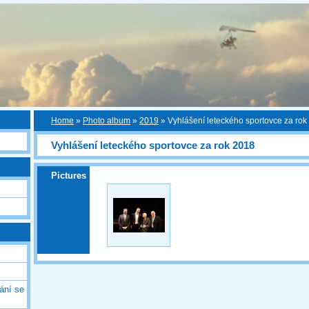
Home
»
Photo album
»
2019
»
Vyhlášení leteckého sportovce za rok
Vyhlášení leteckého sportovce za rok 2018
Pictures
ání se