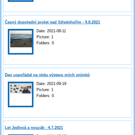
Časný dopolední prolet nad Středohořím - 9.8.2021
Date:
2021-08-11
Picture:
1
Folders:
0
Dan uspořádal na sletu výstavu mých snímků
Date:
2021-09-19
Picture:
1
Folders:
0
Let Jedlová a nouzák - 4.7.2021