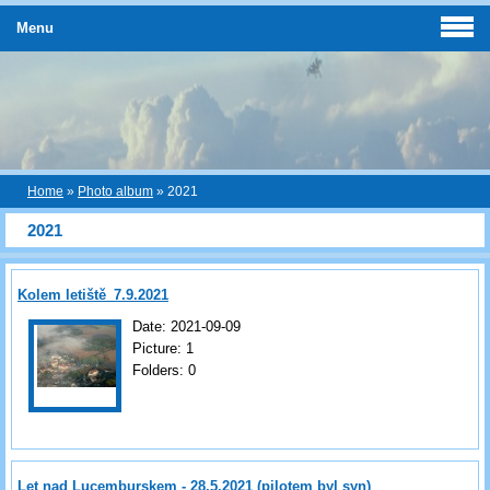
Menu
Home
»
Photo album
»
2021
2021
Kolem letiště_7.9.2021
Date:
2021-09-09
Picture:
1
Folders:
0
Let nad Lucemburskem - 28.5.2021 (pilotem byl syn)