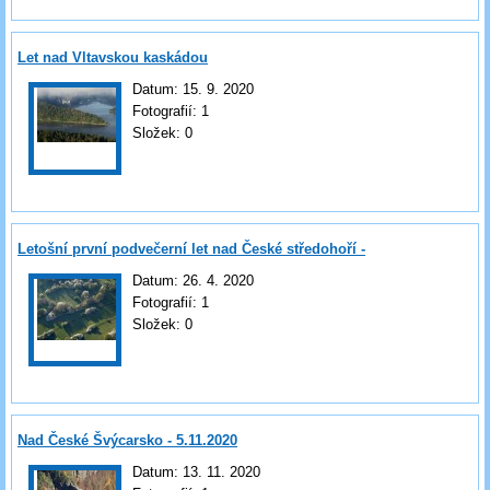
Let nad Vltavskou kaskádou
Datum:
15. 9. 2020
Fotografií:
1
Složek:
0
Letošní první podvečerní let nad České středohoří -
23.4.2020
Datum:
26. 4. 2020
Fotografií:
1
Složek:
0
Nad České Švýcarsko - 5.11.2020
Datum:
13. 11. 2020