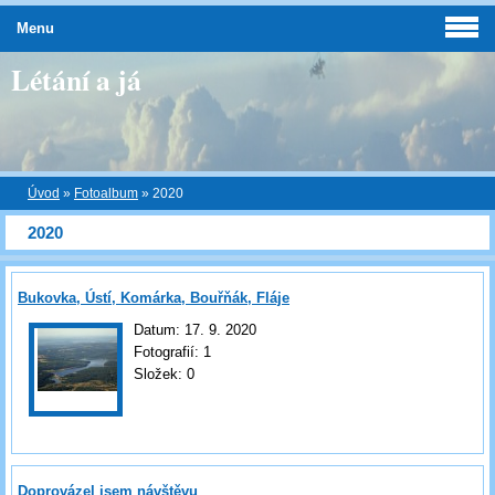
Menu
Létání a já
Úvod
»
Fotoalbum
»
2020
2020
Bukovka, Ústí, Komárka, Bouřňák, Fláje
Datum:
17. 9. 2020
Fotografií:
1
Složek:
0
Doprovázel jsem návštěvu